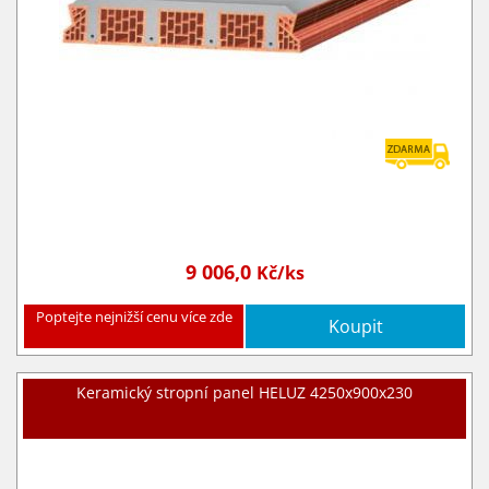
9 006,0
Kč/ks
Poptejte nejnižší cenu více zde
Koupit
Keramický stropní panel HELUZ 4250x900x230