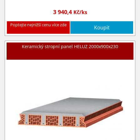
3 940,4
Kč/ks
Poptejte nejnižší cenu více zde
Koupit
Keramický stropní panel HELUZ 2000x900x230