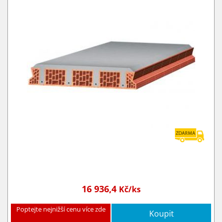
16 936,4
Kč/ks
Poptejte nejnižší cenu více zde
Koupit