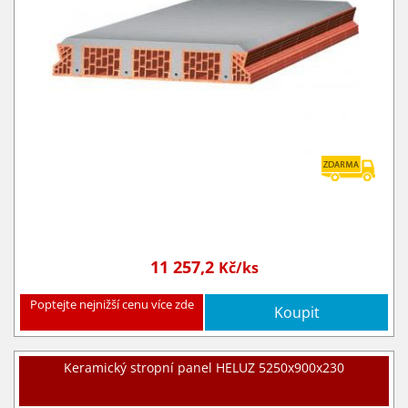
11 257,2
Kč/ks
Poptejte nejnižší cenu více zde
Koupit
Keramický stropní panel HELUZ 5250x900x230