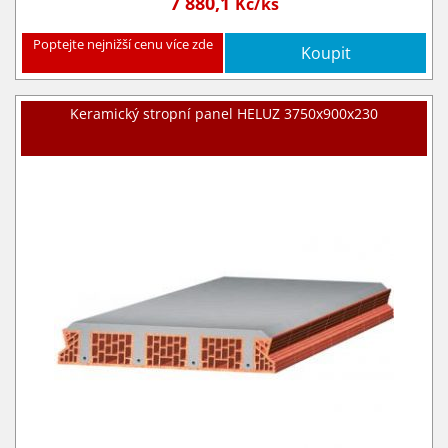
7 880,1
Kč/ks
Poptejte nejnižší cenu více zde
Koupit
Keramický stropní panel HELUZ 3750x900x230