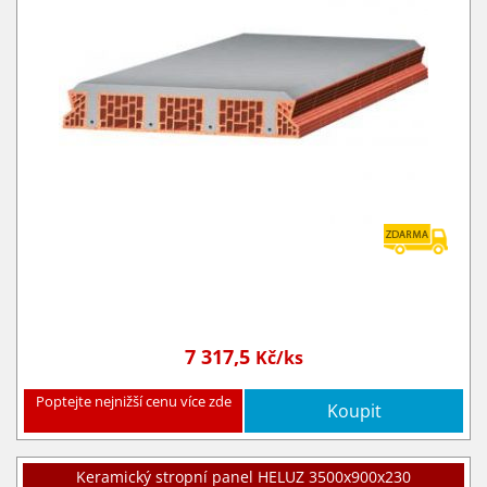
7 317,5
Kč/ks
Poptejte nejnižší cenu více zde
Koupit
Keramický stropní panel HELUZ 3500x900x230