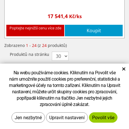
17 541,4
Kč/ks
Poptejte nejnižší cenu více zde
Koupit
Zobrazeno
1
-
24
(z
24
produktů)
Produktů na stránku
×
Na webu používáme cookies. Kliknutím na Povolit vše
nám umožníte použití cookies pro preferenční, statistické a
NOVINKY NA VÁŠ E-MAIL!
marketingové účely na tomto zařízení. Kliknutím na Upravit
nastavení, můžete určit skupiny cookies pro zpracování,
Buďte o krok napřed a nenechte si ujít žádnou akci nebo
popřípadě kliknutím na tlačítko Jen nezbytné jejich
novinku!
zpracování úplně zakázat.
Upravit nastavení
Souhlasím se zpracováním osobních údajů (
více informací
)