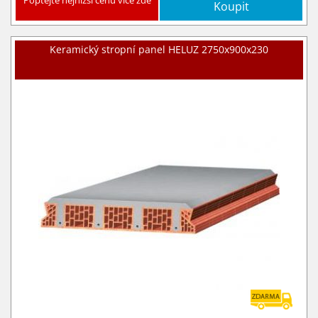
Poptejte nejnižší cenu více zde
Koupit
Keramický stropní panel HELUZ 2750x900x230