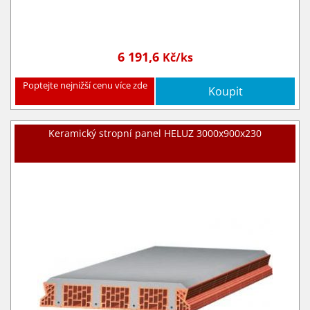
6 191,6
Kč/ks
Poptejte nejnižší cenu více zde
Koupit
Keramický stropní panel HELUZ 3000x900x230