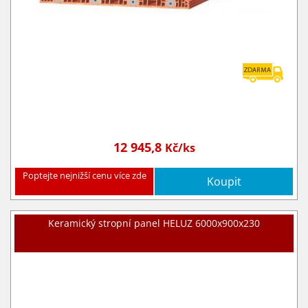
12 945,8
Kč/ks
Poptejte nejnižší cenu více zde
Koupit
Keramický stropní panel HELUZ 6000x900x230