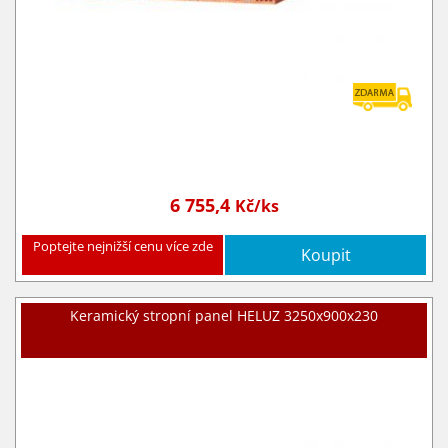
6 755,4
Kč/ks
Poptejte nejnižší cenu více zde
Koupit
Keramický stropní panel HELUZ 3250x900x230