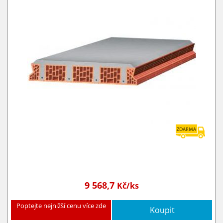
9 568,7
Kč/ks
Poptejte nejnižší cenu více zde
Koupit