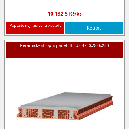
10 132,5
Kč/ks
Poptejte nejnižší cenu více zde
Koupit
Keramický stropní panel HELUZ 4750x900x230