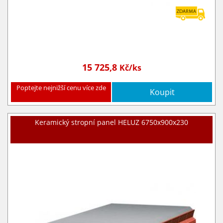
15 725,8
Kč/ks
Poptejte nejnižší cenu více zde
Koupit
Keramický stropní panel HELUZ 6750x900x230