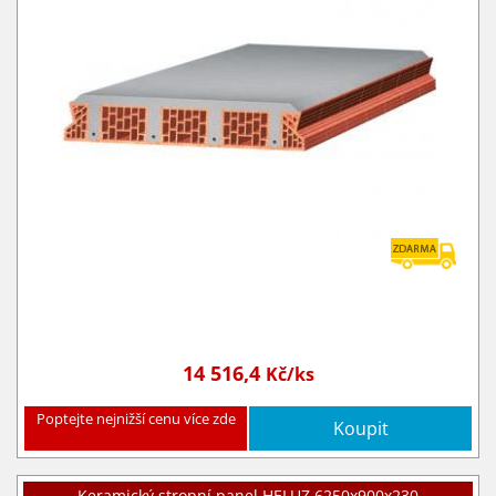
14 516,4
Kč/ks
Poptejte nejnižší cenu více zde
Koupit
Keramický stropní panel HELUZ 6250x900x230