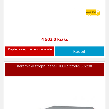
4 503,0
Kč/ks
Poptejte nejnižší cenu více zde
Koupit
Keramický stropní panel HELUZ 2250x900x230