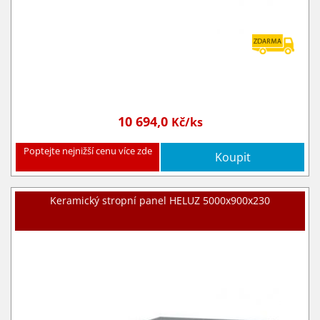
10 694,0
Kč/ks
Poptejte nejnižší cenu více zde
Koupit
Keramický stropní panel HELUZ 5000x900x230