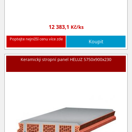
12 383,1
Kč/ks
Poptejte nejnižší cenu více zde
Koupit
Keramický stropní panel HELUZ 5750x900x230