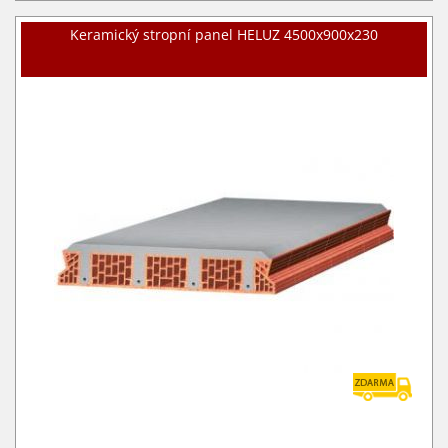
Keramický stropní panel HELUZ 4500x900x230