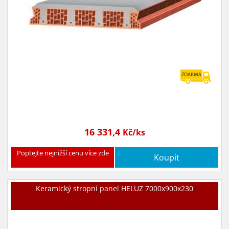
16 331,4
Kč/ks
Poptejte nejnižší cenu více zde
Koupit
Keramický stropní panel HELUZ 7000x900x230