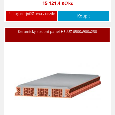
15 121,4
Kč/ks
Poptejte nejnižší cenu více zde
Koupit
Keramický stropní panel HELUZ 6500x900x230