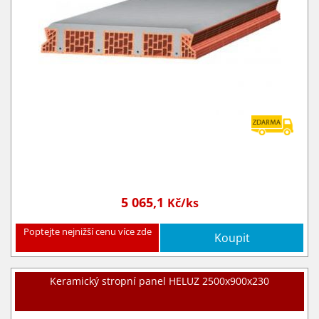
5 065,1
Kč/ks
Poptejte nejnižší cenu více zde
Koupit
Keramický stropní panel HELUZ 2500x900x230